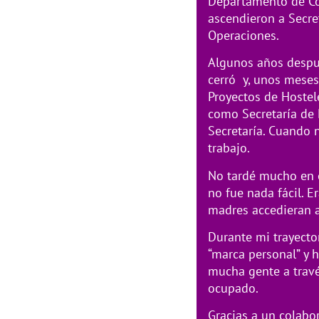
Departamento de Co
ascendieron a Secret
Operaciones.
Algunos años despu
cerró y, unos meses
Proyectos de Hostel
como Secretaría de 
Secretaría. Cuando 
trabajo.
No tardé mucho en 
no fue nada fácil. E
madres accedieran a
Durante mi trayecto
“marca personal” y 
mucha gente a travé
ocupado.
Gracias a un colabo