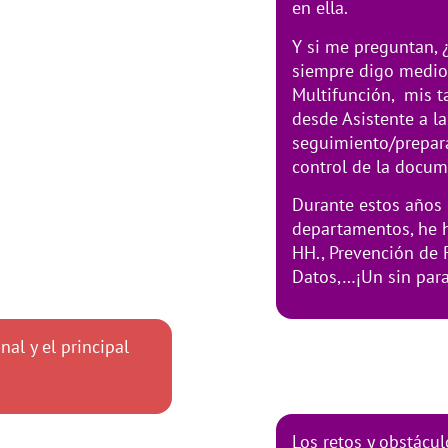
en ella.
Y si me preguntan, 
siempre digo medio 
Multifunción, mis t
desde Asistente a la
seguimiento/prepara
control de la docume
Durante estos años 
departamentos, he 
HH., Prevención de 
Datos,…¡Un sin parar
al y el principal
Los retos y obstácu