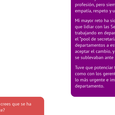
profesión, pero siem
empatía, respeto y u
Mi mayor reto ha s
que lidiar con las S
trabajando en depar
el “pool de secretar
departamentos a es
aceptar el cambio, y
se sublevaban ante 
Tuve que potenciar
como con los gerent
lo más urgente e im
departamento.
 crees que se ha
te?