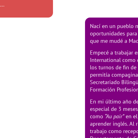
l…
Nací en un pueblo 
oportunidades para
que me mudé a Madr
Empecé a trabajar e
International como 
los turnos de fin d
permitía compaginar
Secretariado Biling
Formación Profesion
En mi último año de
especial de 3 meses 
como
“Au pair”
en el
aprender inglés. Al 
trabajo como recepci