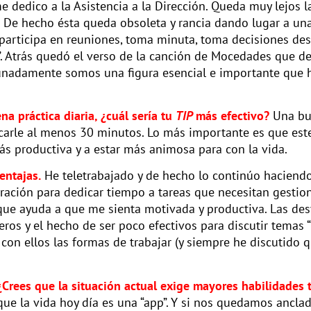
dedico a la Asistencia a la Dirección. Queda muy lejos l
”. De hecho ésta queda obsoleta y rancia dando lugar a 
participa en reuniones, toma minuta, toma decisiones desd
 Atrás quedó el verso de la canción de Mocedades que decía
rtunadamente somos una figura esencial e importante que h
a práctica diaria, ¿cuál sería tu
TIP
más efectivo?
Una bue
icarle al menos 30 minutos. Lo más importante es que es
ás productiva y a estar más animosa para con la vida.
entajas.
He teletrabajado y de hecho lo continúo haciendo
tración para dedicar tiempo a tareas que necesitan gestio
que ayuda a que me sienta motivada y productiva. Las des
os y el hecho de ser poco efectivos para discutir temas “i
on ellos las formas de trabajar (y siempre he discutido q
 ¿Crees que la situación actual exige mayores habilidades 
que la vida hoy día es una “app”. Y si nos quedamos ancl