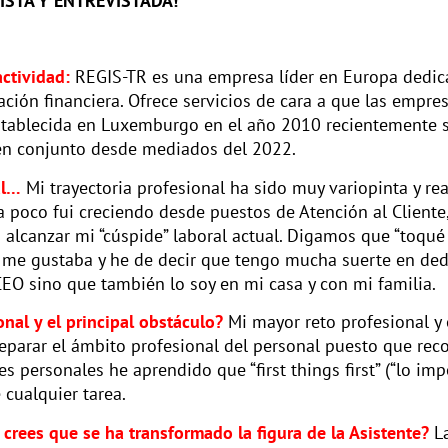
ISTA Y ENTREVISTADA!
ctividad:
REGIS-TR es una empresa líder en Europa dedica
ción financiera. Ofrece servicios de cara a que las empre
Establecida en Luxemburgo en el año 2010 recientemente s
en conjunto desde mediados del 2022.
al…
Mi trayectoria profesional ha sido muy variopinta y re
 poco fui creciendo desde puestos de Atención al Cliente, 
a alcanzar mi “cúspide” laboral actual. Digamos que “to
e me gustaba y he de decir que tengo mucha suerte en de
EO sino que también lo soy en mi casa y con mi familia.
onal y el principal obstáculo?
Mi mayor reto profesional y
separar el ámbito profesional del personal puesto que re
es personales he aprendido que “first things first” (“lo im
 cualquier tarea.
crees que se ha transformado la figura de la Asistente?
La