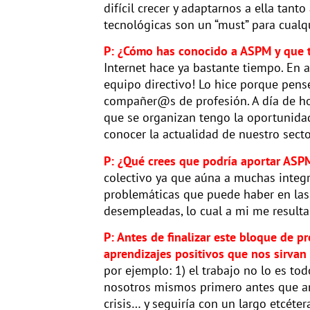
difícil crecer y adaptarnos a ella tant
tecnológicas son un “must” para cualqu
P: ¿Cómo has conocido a ASPM y que t
Internet hace ya bastante tiempo. En
equipo directivo! Lo hice porque pen
compañer@s de profesión. A día de ho
que se organizan tengo la oportunidad
conocer la actualidad de nuestro sec
P: ¿Qué crees que podría aportar ASPM
colectivo ya que aúna a muchas integr
problemáticas que puede haber en las
desempleadas, lo cual a mi me resulta
P: Antes de finalizar este bloque de p
aprendizajes positivos que nos sirvan 
por ejemplo: 1) el trabajo no lo es to
nosotros mismos primero antes que ama
crisis… y seguiría con un largo etcéter