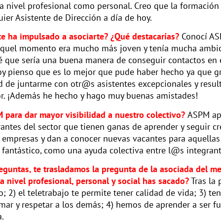
o a nivel profesional como personal. Creo que la formación
ier Asistente de Dirección a día de hoy.
e ha impulsado a asociarte? ¿Qué destacarías?
Conocí AS
 aquel momento era mucho más joven y tenía mucha ambició
sé que sería una buena manera de conseguir contactos en 
y pienso que es lo mejor que pude haber hecho ya que gra
 de juntarme con otr@s asistentes excepcionales y result
tor. ¡Además he hecho y hago muy buenas amistades!
 para dar mayor visibilidad a nuestro colectivo?
ASPM apo
antes del sector que tienen ganas de aprender y seguir c
 empresas y dan a conocer nuevas vacantes para aquellas
 fantástico, como una ayuda colectiva entre l@s integrant
reguntas, te trasladamos la pregunta de la asociada del me
a nivel profesional, personal y social has sacado?
Tras la
do; 2) el teletrabajo te permite tener calidad de vida; 3)
r y respetar a los demás; 4) hemos de aprender a ser fue
a.