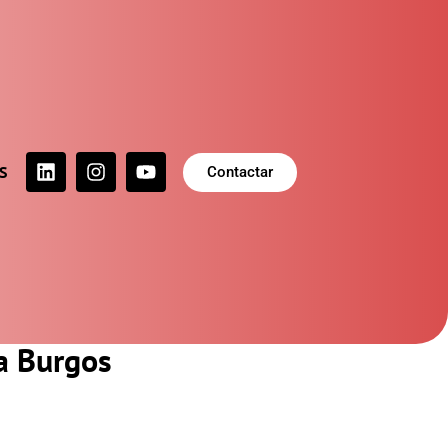
S
Contactar
a Burgos