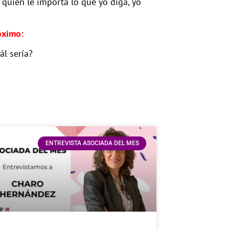
 quien le importa lo que yo diga, yo
óximo:
ál sería?
ENTREVISTA ASOCIADA DEL MES