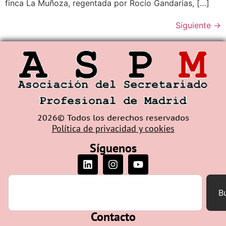
finca La Muñoza, regentada por Rocío Gandarias, […]
Siguiente
→
2026© Todos los derechos reservados
Política de privacidad y cookies
Síguenos
B
Contacto