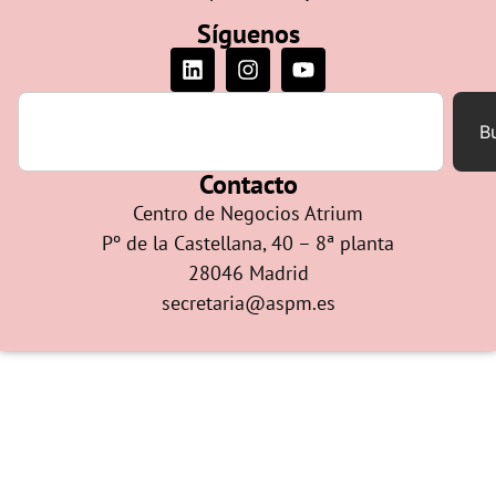
Síguenos
B
Contacto
Centro de Negocios Atrium
Pº de la Castellana, 40 – 8ª planta
28046 Madrid
secretaria@aspm.es