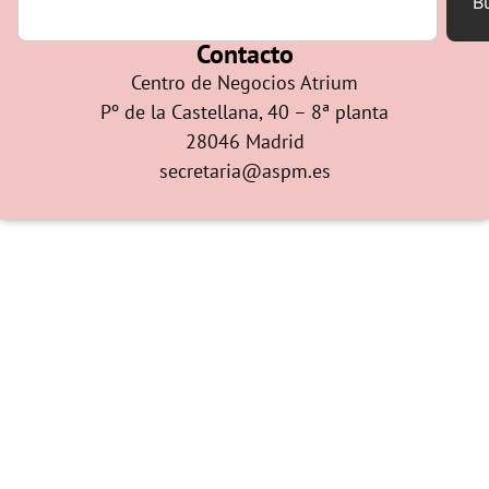
B
Contacto
Centro de Negocios Atrium
Pº de la Castellana, 40 – 8ª planta
28046 Madrid
secretaria@aspm.es