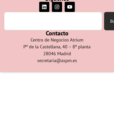
B
Contacto
Centro de Negocios Atrium
Pº de la Castellana, 40 – 8ª planta
28046 Madrid
secretaria@aspm.es