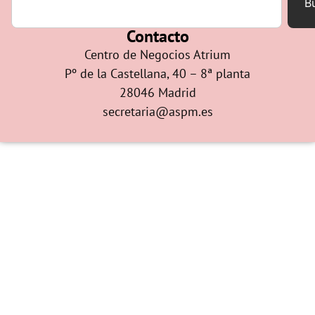
B
Contacto
Centro de Negocios Atrium
Pº de la Castellana, 40 – 8ª planta
28046 Madrid
secretaria@aspm.es