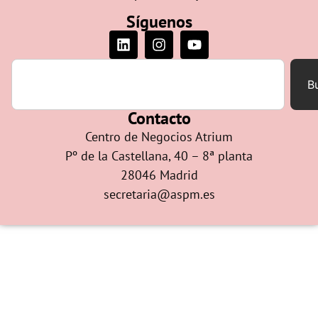
Síguenos
B
Contacto
Centro de Negocios Atrium
Pº de la Castellana, 40 – 8ª planta
28046 Madrid
secretaria@aspm.es