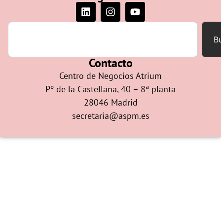
B
Contacto
Centro de Negocios Atrium
Pº de la Castellana, 40 – 8ª planta
28046 Madrid
secretaria@aspm.es