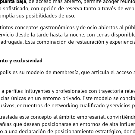
planta baja
, de acceso más abierto, permite acoger reuni
 sofisticado, con opción de reserva tanto a través de web
 amplía sus posibilidades de uso.
stintos conceptos gastronómicos y de ocio abiertos al púb
ervicio desde la tarde hasta la noche, con cenas disponibl
adrugada. Esta combinación de restauración y experienci
nto y exclusividad
ópolis es su modelo de membresía, que articula el acceso 
a perfiles influyentes y profesionales con trayectoria rel
ncias únicas en un entorno privado. Este modelo se conc
usivos, encuentros de networking cualificado y servicios 
traslada este concepto al ámbito empresarial, convirtién
añías que desean posicionarse en entornos de alta influen
o a una declaración de posicionamiento estratégico, dond