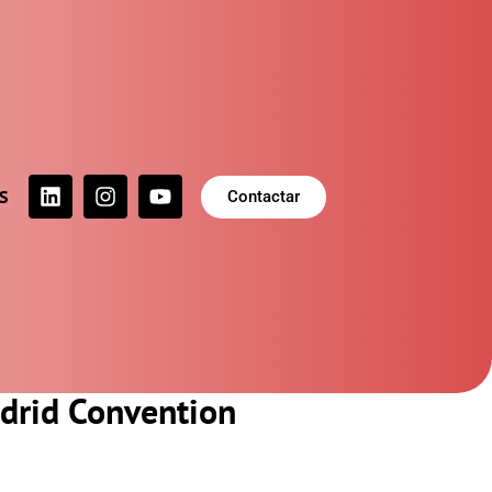
S
Contactar
drid Convention