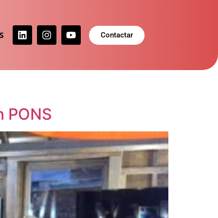
S
Contactar
ón PONS