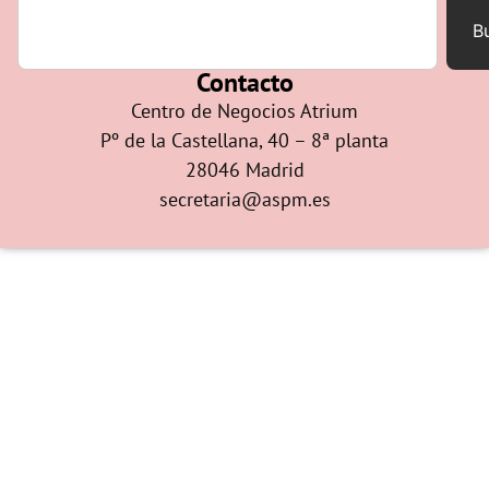
B
Contacto
Centro de Negocios Atrium
Pº de la Castellana, 40 – 8ª planta
28046 Madrid
secretaria@aspm.es