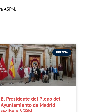
ara ASPM.
PRENSA
El Presidente del Pleno del
Ayuntamiento de Madrid
recibe a ASPM