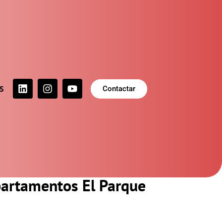
S
Contactar
partamentos El Parque