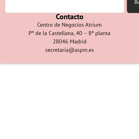
B
Contacto
Centro de Negocios Atrium
Pº de la Castellana, 40 – 8ª planta
28046 Madrid
secretaria@aspm.es